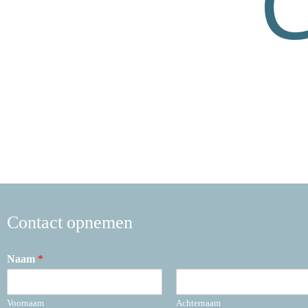
Indien u een vraag heeft, aarzel dan niet om con
met al uw vragen of opmerkingen. Wacht dus niet
te horen!
Contact opnemen
Naam
*
Voornaam
Achternaam