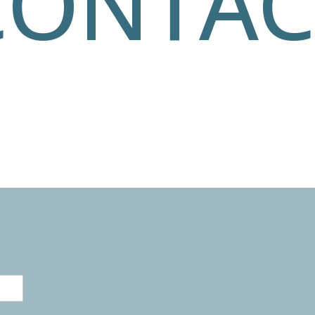
CONTAC
tact met ons op te nemen. Wij staan altijd voor u 
 langer en neem gerust contact met ons op – wij k