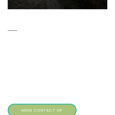
Primair warmtenet
Meerhoven
Vanaf de bio-energiecentrale in Meerhoven is een
primair
warmtedistributienet aangelegd.
NEEM CONTACT OP