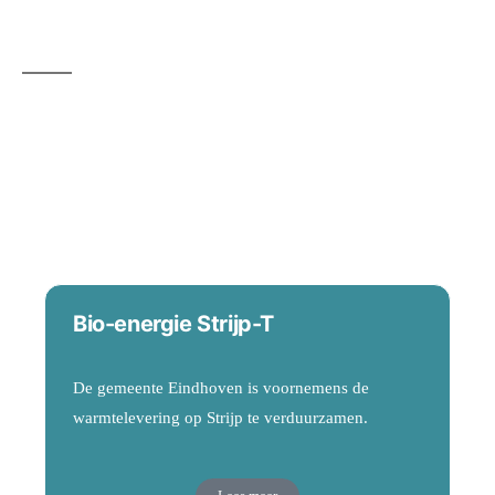
SELECTIE VAN
PROJECTEN
Bio-energie Strijp-T
De gemeente Eindhoven is voornemens de
warmtelevering op Strijp te verduurzamen.